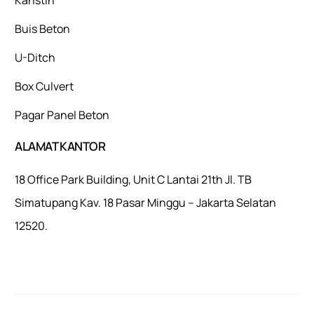
Buis Beton
U-Ditch
Box Culvert
Pagar Panel Beton
ALAMAT KANTOR
18 Office Park Building, Unit C Lantai 21th Jl. TB
Simatupang Kav. 18 Pasar Minggu – Jakarta Selatan
12520.
Mulaiweb.com