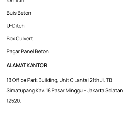
Buis Beton
U-Ditch
Box Culvert
Pagar Panel Beton
ALAMAT KANTOR
18 Office Park Building, Unit C Lantai 21th Jl. TB
Simatupang Kav. 18 Pasar Minggu – Jakarta Selatan
12520.
Mulaiweb.com