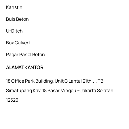
Kanstin
Buis Beton
U-Ditch
Box Culvert
Pagar Panel Beton
ALAMAT KANTOR
18 Office Park Building, Unit C Lantai 21th Jl. TB
Simatupang Kav. 18 Pasar Minggu – Jakarta Selatan
12520.
Mulaiweb.com