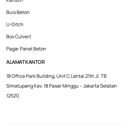
Buis Beton
U-Ditch
Box Culvert
Pagar Panel Beton
ALAMAT KANTOR
18 Office Park Building, Unit C Lantai 21th Jl. TB
Simatupang Kav. 18 Pasar Minggu – Jakarta Selatan
12520.
Mulaiweb.com