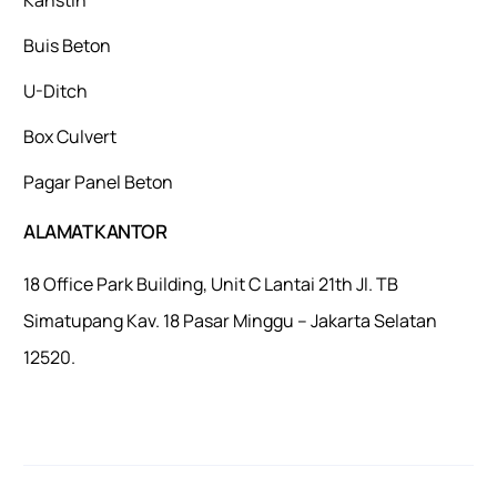
Buis Beton
U-Ditch
Box Culvert
Pagar Panel Beton
ALAMAT KANTOR
18 Office Park Building, Unit C Lantai 21th Jl. TB
Simatupang Kav. 18 Pasar Minggu – Jakarta Selatan
12520.
Mulaiweb.com