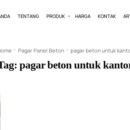
ANDA
TENTANG
PRODUK
HARGA
KONTAK
AR
PAVING BLOCK
Home
Pagar Panel Beton
pagar beton untuk kant
GRASS BLOCK
Tag:
pagar beton untuk kanto
KANSTIN
BUIS BETON
U-DITCH
BOX CULVERT
PAGAR PANEL BETON