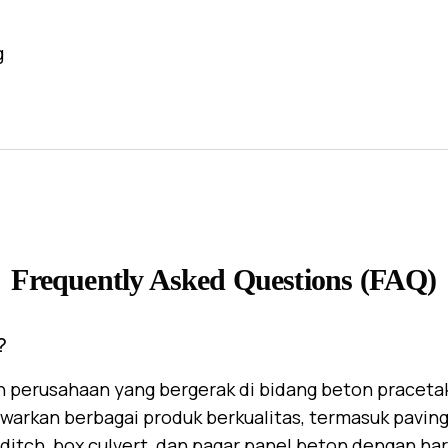
g
Frequently Asked Questions (FAQ)
?
 perusahaan yang bergerak di bidang beton praceta
warkan berbagai produk berkualitas, termasuk paving 
U-ditch, box culvert, dan pagar panel beton dengan ha