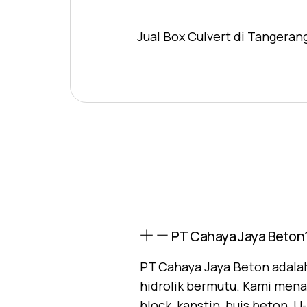
Jual Box Culvert di Tangeran
PT Cahaya Jaya Beton
PT Cahaya Jaya Beton adalah
hidrolik bermutu. Kami mena
block, kanstin, buis beton, 