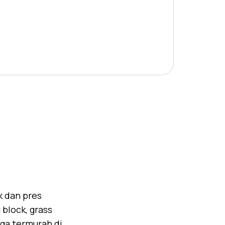
k dan pres
block, grass
rga termurah di