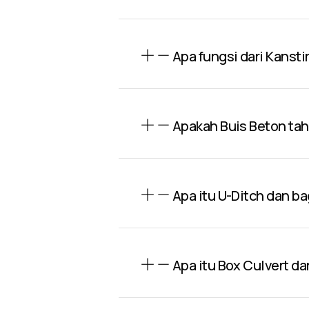
Apa fungsi dari Kansti
Apakah Buis Beton ta
Apa itu U-Ditch dan 
Apa itu Box Culvert d