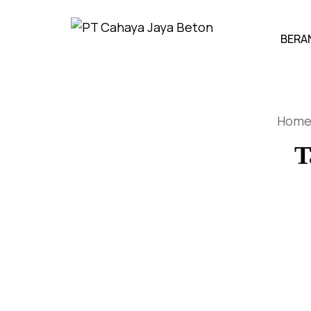
BERA
Hom
T