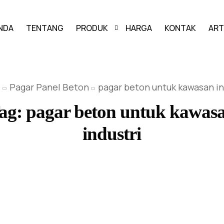
NDA
TENTANG
PRODUK
HARGA
KONTAK
ART
PAVING BLOCK
e
Pagar Panel Beton
pagar beton untuk kawasan in
GRASS BLOCK
ag:
pagar beton untuk kawas
KANSTIN
industri
BUIS BETON
U-DITCH
BOX CULVERT
PAGAR PANEL BETON