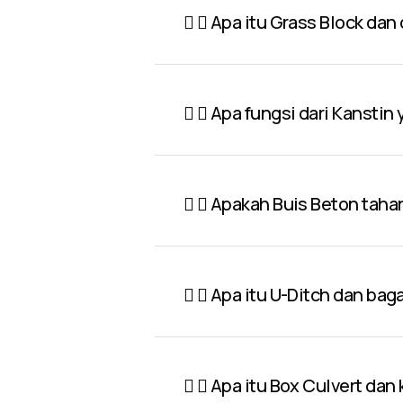
Apa itu Grass Block dan
Apa fungsi dari Kanstin
Apakah Buis Beton taha
Apa itu U-Ditch dan ba
Apa itu Box Culvert dan