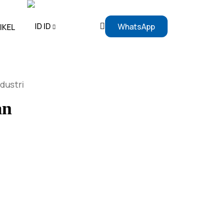
ID
WhatsApp
IKEL
EN
dustri
ID
an