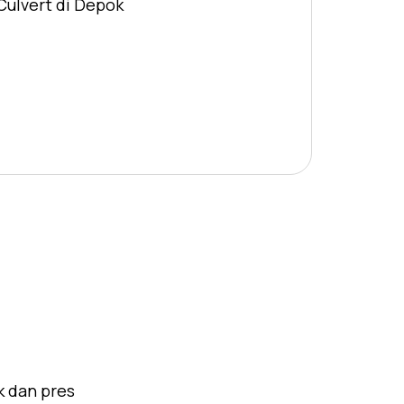
Culvert di Depok
k dan pres