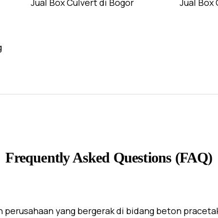
Jual Box Culvert di Bogor
Jual Box 
g
Frequently Asked Questions (FAQ)
 perusahaan yang bergerak di bidang beton praceta