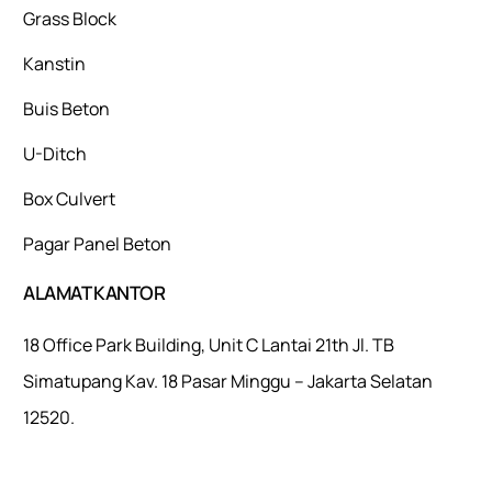
Grass Block
Kanstin
Buis Beton
U-Ditch
Box Culvert
Pagar Panel Beton
ALAMAT KANTOR
18 Office Park Building, Unit C Lantai 21th Jl. TB
Simatupang Kav. 18 Pasar Minggu – Jakarta Selatan
12520.
Mulaiweb.com