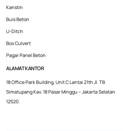
Kanstin
Buis Beton
U-Ditch
Box Culvert
Pagar Panel Beton
ALAMAT KANTOR
18 Office Park Building, Unit C Lantai 21th Jl. TB
Simatupang Kav. 18 Pasar Minggu – Jakarta Selatan
12520.
Mulaiweb.com