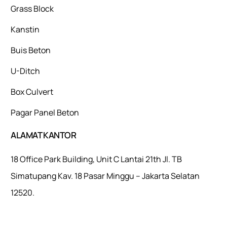
Grass Block
Kanstin
Buis Beton
U-Ditch
Box Culvert
Pagar Panel Beton
ALAMAT KANTOR
18 Office Park Building, Unit C Lantai 21th Jl. TB
Simatupang Kav. 18 Pasar Minggu – Jakarta Selatan
12520.
Mulaiweb.com