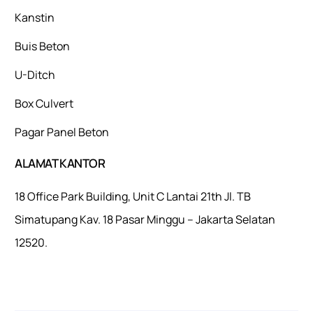
Kanstin
Buis Beton
U-Ditch
Box Culvert
Pagar Panel Beton
ALAMAT KANTOR
18 Office Park Building, Unit C Lantai 21th Jl. TB
Simatupang Kav. 18 Pasar Minggu – Jakarta Selatan
12520.
Mulaiweb.com