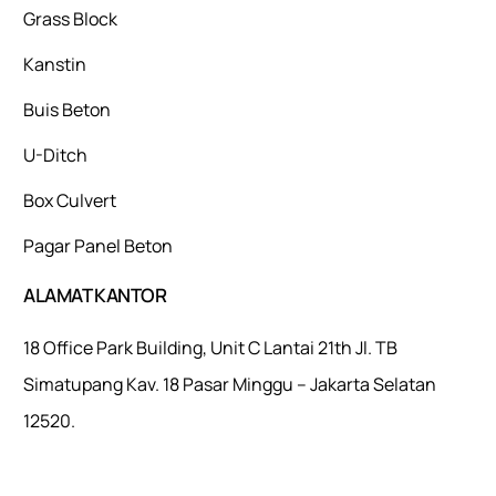
Grass Block
Kanstin
Buis Beton
U-Ditch
Box Culvert
Pagar Panel Beton
ALAMAT KANTOR
18 Office Park Building, Unit C Lantai 21th Jl. TB
Simatupang Kav. 18 Pasar Minggu – Jakarta Selatan
12520.
Mulaiweb.com