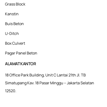
Grass Block
Kanstin
Buis Beton
U-Ditch
Box Culvert
Pagar Panel Beton
ALAMAT KANTOR
18 Office Park Building, Unit C Lantai 21th Jl. TB
Simatupang Kav. 18 Pasar Minggu – Jakarta Selatan
12520.
Mulaiweb.com