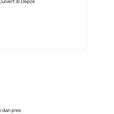
Culvert di Depok
k dan pres