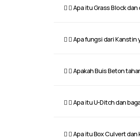
Apa itu Grass Block dan
Apa fungsi dari Kanstin
Apakah Buis Beton taha
Apa itu U-Ditch dan ba
Apa itu Box Culvert dan