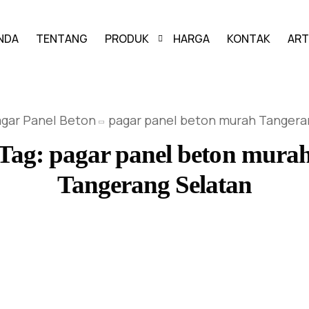
NDA
TENTANG
PRODUK
HARGA
KONTAK
ART
PAVING BLOCK
gar Panel Beton
pagar panel beton murah Tangera
GRASS BLOCK
Tag:
pagar panel beton mura
KANSTIN
Tangerang Selatan
BUIS BETON
U-DITCH
BOX CULVERT
PAGAR PANEL BETON