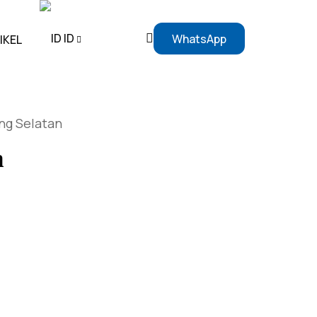
ID
WhatsApp
IKEL
EN
ng Selatan
ID
h