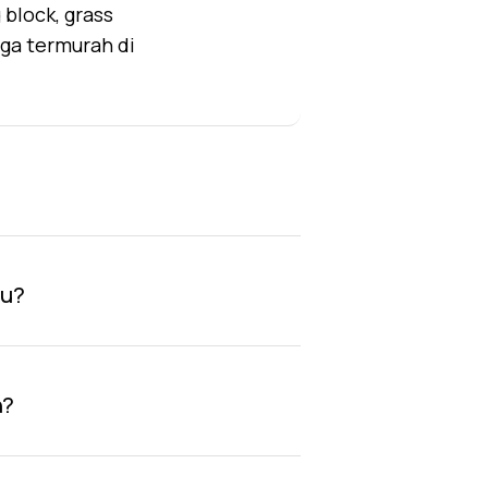
block, grass
rga termurah di
au?
n?