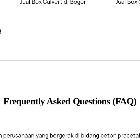
Jual Box Culvert di Bogor
Jual Box 
g
Frequently Asked Questions (FAQ)
 perusahaan yang bergerak di bidang beton praceta