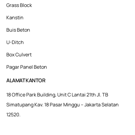
Grass Block
Kanstin
Buis Beton
U-Ditch
Box Culvert
Pagar Panel Beton
ALAMAT KANTOR
18 Office Park Building, Unit C Lantai 21th Jl. TB
Simatupang Kav. 18 Pasar Minggu – Jakarta Selatan
12520.
Mulaiweb.com