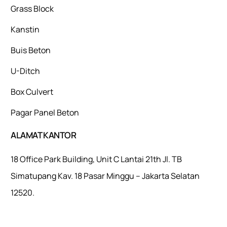
Grass Block
Kanstin
Buis Beton
U-Ditch
Box Culvert
Pagar Panel Beton
ALAMAT KANTOR
18 Office Park Building, Unit C Lantai 21th Jl. TB
Simatupang Kav. 18 Pasar Minggu – Jakarta Selatan
12520.
Mulaiweb.com