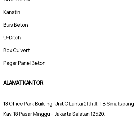
Kanstin
Buis Beton
U-Ditch
Box Culvert
Pagar Panel Beton
ALAMAT KANTOR
18 Office Park Building, Unit C Lantai 21th Jl. TB Simatupang
Kav. 18 Pasar Minggu – Jakarta Selatan 12520.
Mulaiweb.com