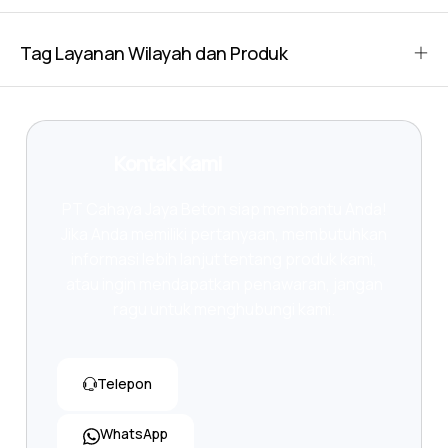
Tag Layanan Wilayah dan Produk
Kontak Kami
PT Cahaya Jaya Beton siap membantu Anda!
Jika Anda memiliki pertanyaan, membutuhkan
informasi lebih lanjut tentang produk kami,
atau ingin mendapatkan penawaran, jangan
ragu untuk menghubungi kami.
Telepon
WhatsApp