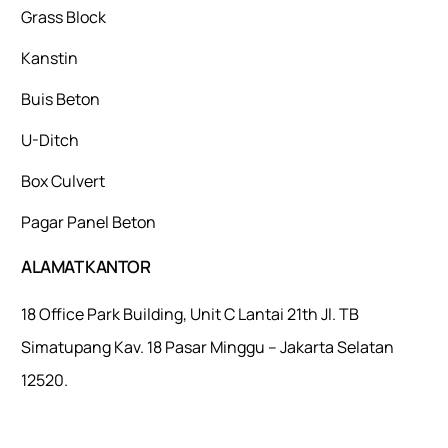
Grass Block
Kanstin
Buis Beton
U-Ditch
Box Culvert
Pagar Panel Beton
ALAMAT KANTOR
18 Office Park Building, Unit C Lantai 21th Jl. TB
Simatupang Kav. 18 Pasar Minggu – Jakarta Selatan
12520.
Mulaiweb.com