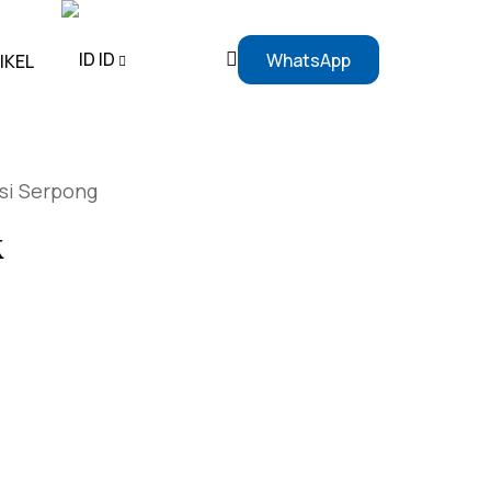
ID
WhatsApp
IKEL
EN
si Serpong
ID
k