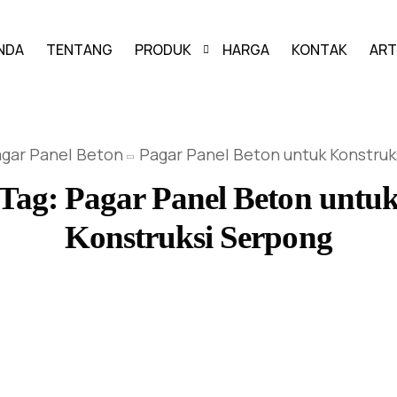
NDA
TENTANG
PRODUK
HARGA
KONTAK
ART
PAVING BLOCK
gar Panel Beton
Pagar Panel Beton untuk Konstruk
GRASS BLOCK
Tag:
Pagar Panel Beton untu
KANSTIN
Konstruksi Serpong
BUIS BETON
U-DITCH
BOX CULVERT
PAGAR PANEL BETON