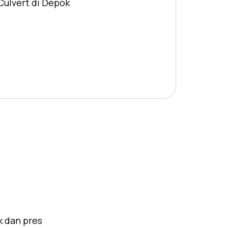
Culvert di Depok
k dan pres