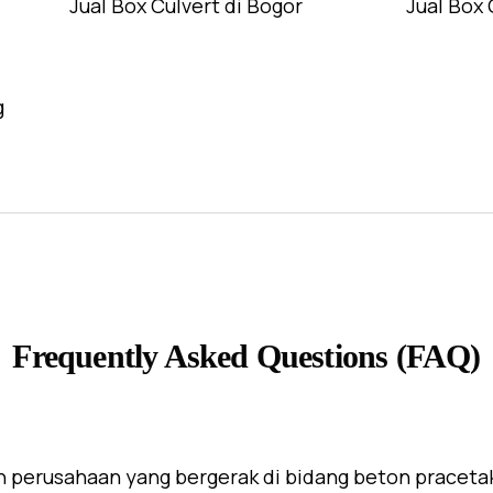
Jual Box Culvert di Bogor
Jual Box 
g
Frequently Asked Questions (FAQ)
 perusahaan yang bergerak di bidang beton praceta