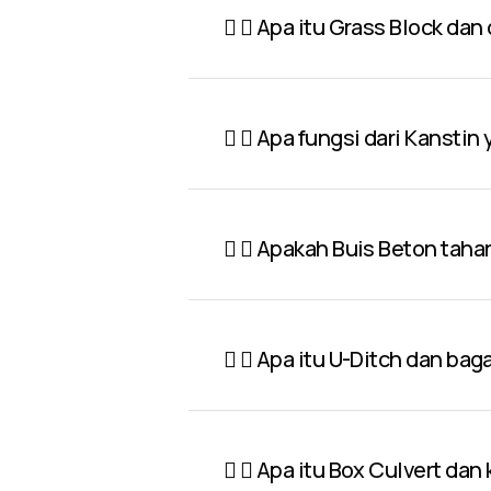
Apa itu Grass Block dan
Apa fungsi dari Kanstin
Apakah Buis Beton taha
Apa itu U-Ditch dan ba
Apa itu Box Culvert dan