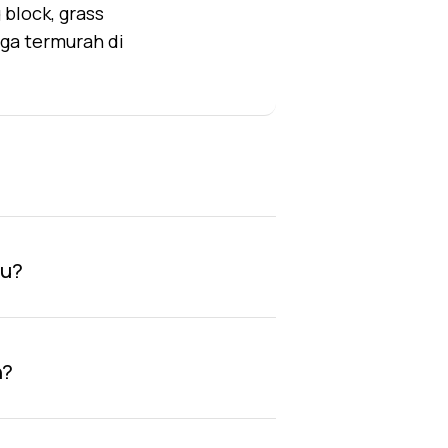
block, grass
rga termurah di
au?
n?