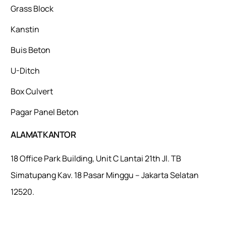
Grass Block
Kanstin
Buis Beton
U-Ditch
Box Culvert
Pagar Panel Beton
ALAMAT KANTOR
18 Office Park Building, Unit C Lantai 21th Jl. TB
Simatupang Kav. 18 Pasar Minggu – Jakarta Selatan
12520.
Mulaiweb.com