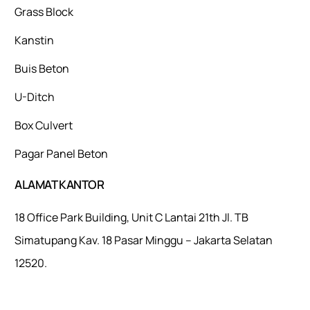
Grass Block
Kanstin
Buis Beton
U-Ditch
Box Culvert
Pagar Panel Beton
ALAMAT KANTOR
18 Office Park Building, Unit C Lantai 21th Jl. TB
Simatupang Kav. 18 Pasar Minggu – Jakarta Selatan
12520.
Mulaiweb.com