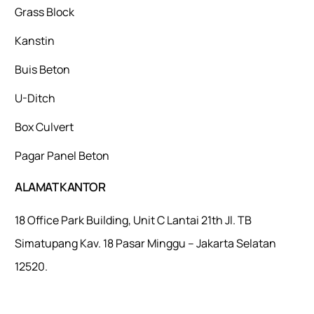
Grass Block
Kanstin
Buis Beton
U-Ditch
Box Culvert
Pagar Panel Beton
ALAMAT KANTOR
18 Office Park Building, Unit C Lantai 21th Jl. TB
Simatupang Kav. 18 Pasar Minggu – Jakarta Selatan
12520.
Mulaiweb.com