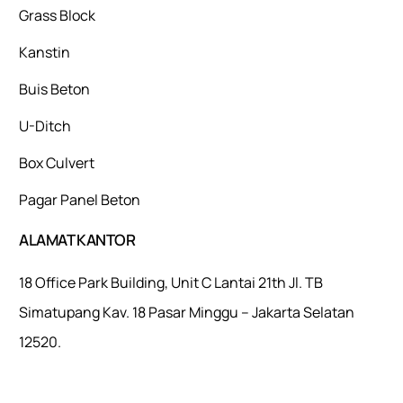
Grass Block
Kanstin
Buis Beton
U-Ditch
Box Culvert
Pagar Panel Beton
ALAMAT KANTOR
18 Office Park Building, Unit C Lantai 21th Jl. TB
Simatupang Kav. 18 Pasar Minggu – Jakarta Selatan
12520.
Mulaiweb.com