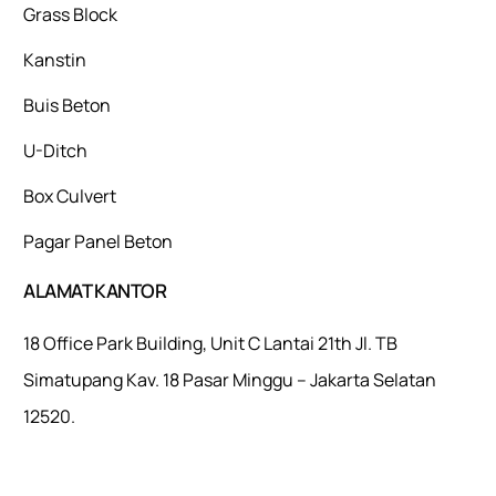
Grass Block
Kanstin
Buis Beton
U-Ditch
Box Culvert
Pagar Panel Beton
ALAMAT KANTOR
18 Office Park Building, Unit C Lantai 21th Jl. TB
Simatupang Kav. 18 Pasar Minggu – Jakarta Selatan
12520.
Mulaiweb.com