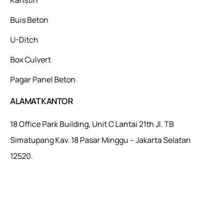
Buis Beton
U-Ditch
Box Culvert
Pagar Panel Beton
ALAMAT KANTOR
18 Office Park Building, Unit C Lantai 21th Jl. TB
Simatupang Kav. 18 Pasar Minggu – Jakarta Selatan
12520.
Mulaiweb.com