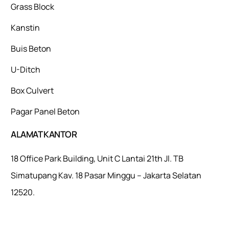
Grass Block
Kanstin
Buis Beton
U-Ditch
Box Culvert
Pagar Panel Beton
ALAMAT KANTOR
18 Office Park Building, Unit C Lantai 21th Jl. TB
Simatupang Kav. 18 Pasar Minggu – Jakarta Selatan
12520.
Mulaiweb.com