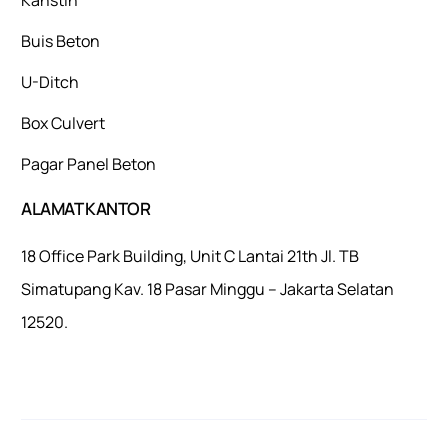
Buis Beton
U-Ditch
Box Culvert
Pagar Panel Beton
ALAMAT KANTOR
18 Office Park Building, Unit C Lantai 21th Jl. TB
Simatupang Kav. 18 Pasar Minggu – Jakarta Selatan
12520.
Mulaiweb.com