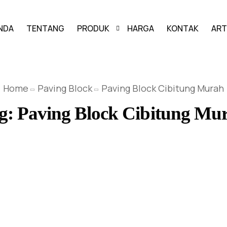
NDA
TENTANG
PRODUK
HARGA
KONTAK
ART
PAVING BLOCK
Home
Paving Block
Paving Block Cibitung Murah
GRASS BLOCK
g:
Paving Block Cibitung Mu
KANSTIN
BUIS BETON
U-DITCH
BOX CULVERT
PAGAR PANEL BETON