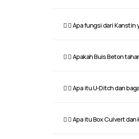
Apa fungsi dari Kanstin
Apakah Buis Beton taha
Apa itu U-Ditch dan ba
Apa itu Box Culvert dan