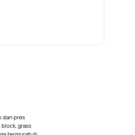
k dan pres
block, grass
rga termurah di