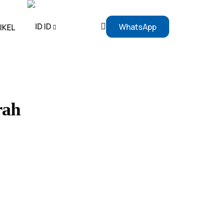
ID
WhatsApp
IKEL
EN
ID
rah