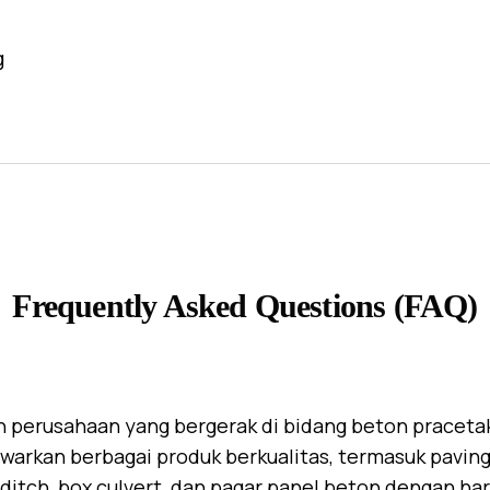
g
Frequently Asked Questions (FAQ)
 perusahaan yang bergerak di bidang beton praceta
warkan berbagai produk berkualitas, termasuk paving 
U-ditch, box culvert, dan pagar panel beton dengan ha