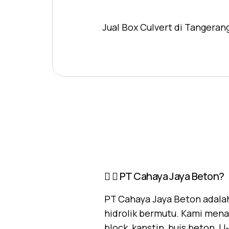
Jual Box Culvert di Tangeran
PT Cahaya Jaya Beton?
PT Cahaya Jaya Beton adalah
hidrolik bermutu. Kami mena
block, kanstin, buis beton, 