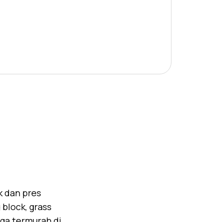
k dan pres
block, grass
rga termurah di