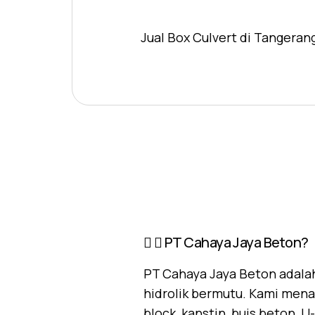
Jual Box Culvert di Tangeran
PT Cahaya Jaya Beton?
PT Cahaya Jaya Beton adalah
hidrolik bermutu. Kami mena
block, kanstin, buis beton, 