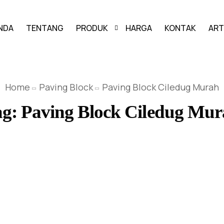
NDA
TENTANG
PRODUK
HARGA
KONTAK
ART
PAVING BLOCK
Home
Paving Block
Paving Block Ciledug Murah
GRASS BLOCK
ag:
Paving Block Ciledug Mur
KANSTIN
BUIS BETON
U-DITCH
BOX CULVERT
PAGAR PANEL BETON