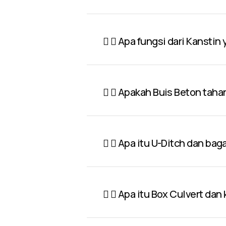
Apa fungsi dari Kanstin
Apakah Buis Beton taha
Apa itu U-Ditch dan ba
Apa itu Box Culvert dan