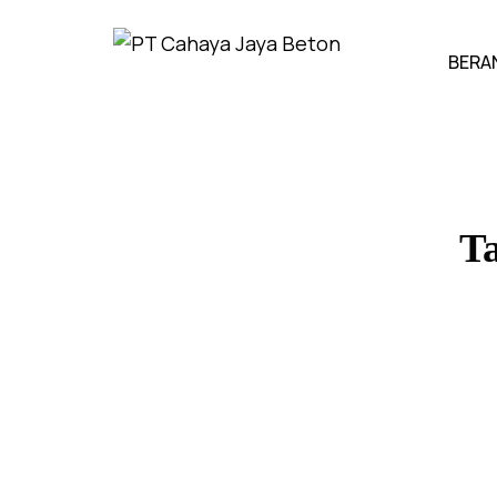
BERA
T