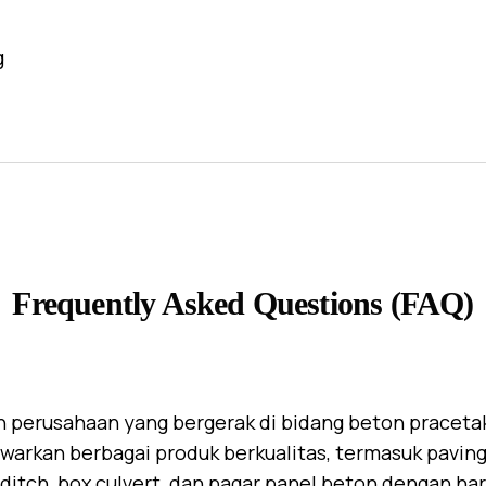
g
Frequently Asked Questions (FAQ)
 perusahaan yang bergerak di bidang beton praceta
warkan berbagai produk berkualitas, termasuk paving 
U-ditch, box culvert, dan pagar panel beton dengan ha