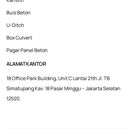
Buis Beton
U-Ditch
Box Culvert
Pagar Panel Beton
ALAMAT KANTOR
18 Office Park Building, Unit C Lantai 21th Jl. TB
Simatupang Kav. 18 Pasar Minggu – Jakarta Selatan
12520.
Mulaiweb.com