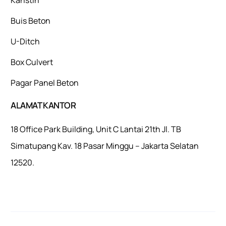
Buis Beton
U-Ditch
Box Culvert
Pagar Panel Beton
ALAMAT KANTOR
18 Office Park Building, Unit C Lantai 21th Jl. TB
Simatupang Kav. 18 Pasar Minggu – Jakarta Selatan
12520.
Mulaiweb.com