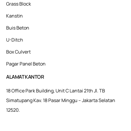
Grass Block
Kanstin
Buis Beton
U-Ditch
Box Culvert
Pagar Panel Beton
ALAMAT KANTOR
18 Office Park Building, Unit C Lantai 21th Jl. TB
Simatupang Kav. 18 Pasar Minggu – Jakarta Selatan
12520.
Mulaiweb.com