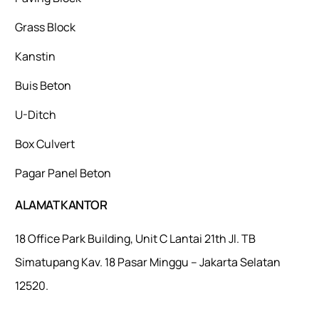
Grass Block
Kanstin
Buis Beton
U-Ditch
Box Culvert
Pagar Panel Beton
ALAMAT KANTOR
18 Office Park Building, Unit C Lantai 21th Jl. TB
Simatupang Kav. 18 Pasar Minggu – Jakarta Selatan
12520.
Mulaiweb.com