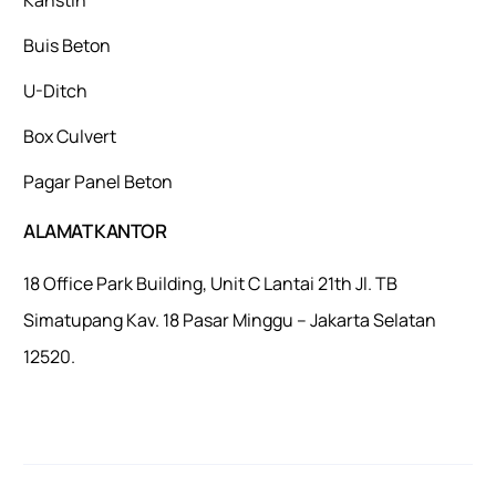
Buis Beton
U-Ditch
Box Culvert
Pagar Panel Beton
ALAMAT KANTOR
18 Office Park Building, Unit C Lantai 21th Jl. TB
Simatupang Kav. 18 Pasar Minggu – Jakarta Selatan
12520.
Mulaiweb.com