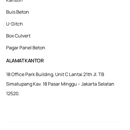
Buis Beton
U-Ditch
Box Culvert
Pagar Panel Beton
ALAMAT KANTOR
18 Office Park Building, Unit C Lantai 21th Jl. TB
Simatupang Kav. 18 Pasar Minggu – Jakarta Selatan
12520.
Mulaiweb.com