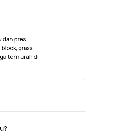
k dan pres
block, grass
rga termurah di
au?