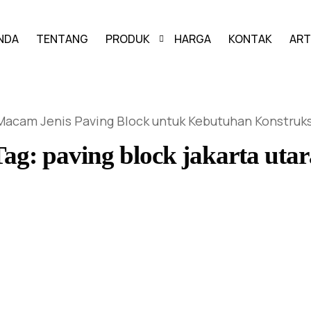
NDA
TENTANG
PRODUK
HARGA
KONTAK
ART
PAVING BLOCK
acam Jenis Paving Block untuk Kebutuhan Konstruks
GRASS BLOCK
Tag:
paving block jakarta utar
KANSTIN
BUIS BETON
U-DITCH
BOX CULVERT
PAGAR PANEL BETON