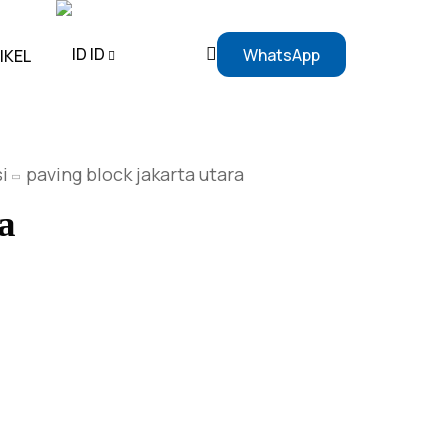
ID
WhatsApp
IKEL
EN
i
paving block jakarta utara
ID
a