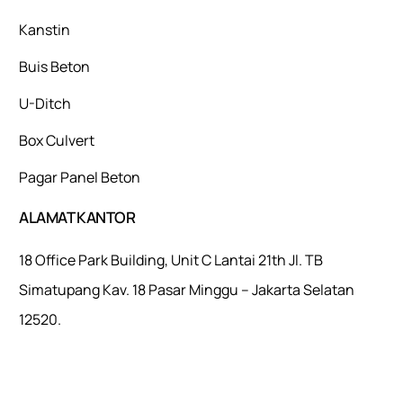
Kanstin
Buis Beton
U-Ditch
Box Culvert
Pagar Panel Beton
ALAMAT KANTOR
18 Office Park Building, Unit C Lantai 21th Jl. TB
Simatupang Kav. 18 Pasar Minggu – Jakarta Selatan
12520.
Mulaiweb.com