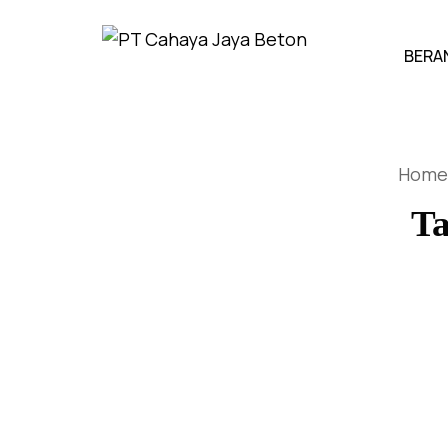
BERA
Home
T