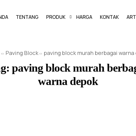
NDA
TENTANG
PRODUK
HARGA
KONTAK
ART
PAVING BLOCK
Paving Block
paving block murah berbagai warna
GRASS BLOCK
ag:
paving block murah berba
KANSTIN
warna depok
BUIS BETON
U-DITCH
BOX CULVERT
PAGAR PANEL BETON