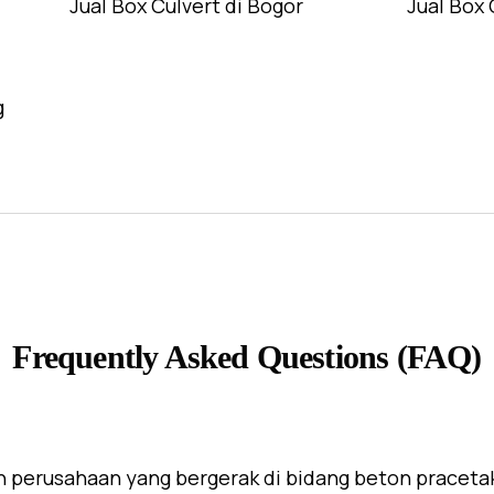
Jual Box Culvert di Bogor
Jual Box 
g
Frequently Asked Questions (FAQ)
 perusahaan yang bergerak di bidang beton praceta