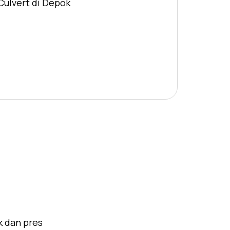
Culvert di Depok
k dan pres