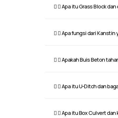
Apa itu Grass Block dan
Apa fungsi dari Kanstin
Apakah Buis Beton taha
Apa itu U-Ditch dan ba
Apa itu Box Culvert dan