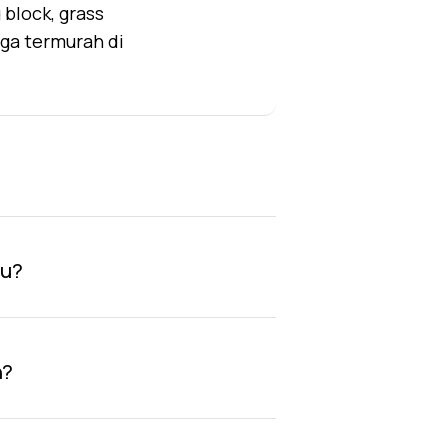
block, grass
rga termurah di
au?
n?