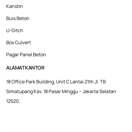
Kanstin
Buis Beton
U-Ditch
Box Culvert
Pagar Panel Beton
ALAMAT KANTOR
18 Office Park Building, Unit C Lantai 21th Jl. TB
Simatupang Kav. 18 Pasar Minggu – Jakarta Selatan
12520.
Mulaiweb.com