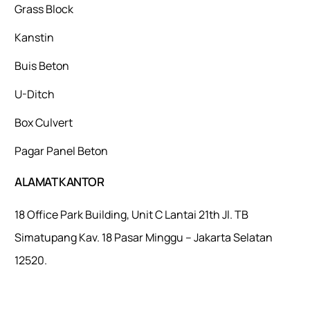
Grass Block
Kanstin
Buis Beton
U-Ditch
Box Culvert
Pagar Panel Beton
ALAMAT KANTOR
18 Office Park Building, Unit C Lantai 21th Jl. TB
Simatupang Kav. 18 Pasar Minggu – Jakarta Selatan
12520.
Mulaiweb.com