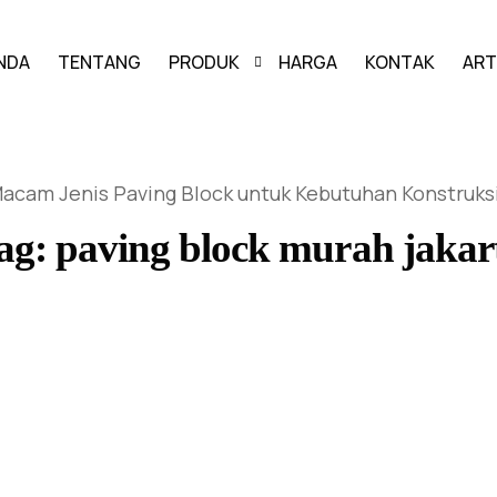
NDA
TENTANG
PRODUK
HARGA
KONTAK
ART
PAVING BLOCK
acam Jenis Paving Block untuk Kebutuhan Konstruks
GRASS BLOCK
ag:
paving block murah jakar
KANSTIN
BUIS BETON
U-DITCH
BOX CULVERT
PAGAR PANEL BETON