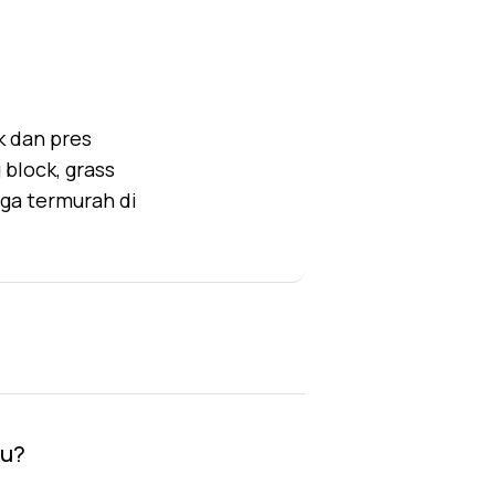
k dan pres
block, grass
rga termurah di
au?