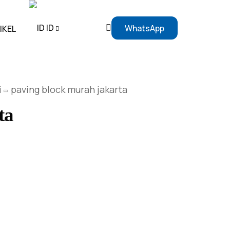
ID
WhatsApp
IKEL
EN
i
paving block murah jakarta
ID
ta