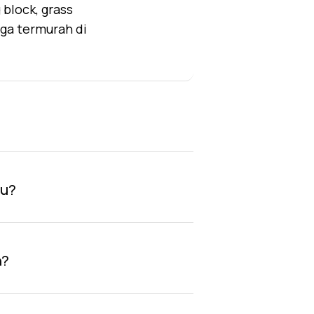
block, grass
rga termurah di
au?
n?