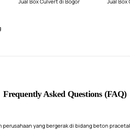
Jual Box Culvert di Bogor
Jual Box 
g
Frequently Asked Questions (FAQ)
 perusahaan yang bergerak di bidang beton praceta