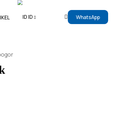
ID
WhatsApp
IKEL
EN
bogor
ID
k