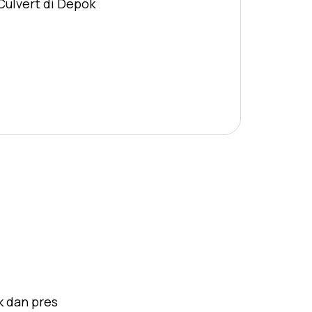
Culvert di Depok
k dan pres