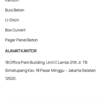
Buis Beton
U-Ditch
Box Culvert
Pagar Panel Beton
ALAMAT KANTOR
18 Office Park Building, Unit C Lantai 21th Jl. TB
Simatupang Kav. 18 Pasar Minggu – Jakarta Selatan
12520.
Mulaiweb.com