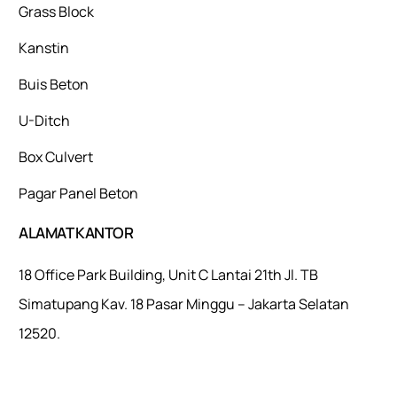
Grass Block
Kanstin
Buis Beton
U-Ditch
Box Culvert
Pagar Panel Beton
ALAMAT KANTOR
18 Office Park Building, Unit C Lantai 21th Jl. TB
Simatupang Kav. 18 Pasar Minggu – Jakarta Selatan
12520.
Mulaiweb.com