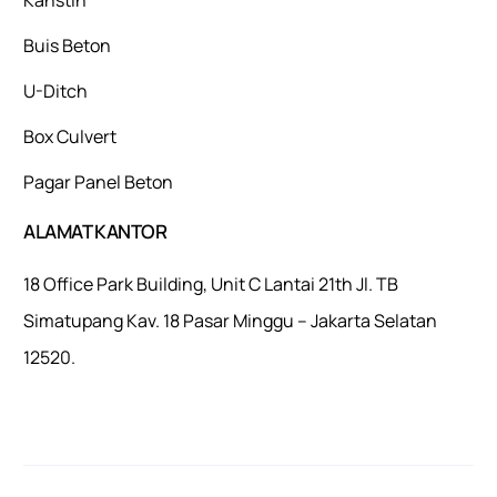
Buis Beton
U-Ditch
Box Culvert
Pagar Panel Beton
ALAMAT KANTOR
18 Office Park Building, Unit C Lantai 21th Jl. TB
Simatupang Kav. 18 Pasar Minggu – Jakarta Selatan
12520.
Mulaiweb.com