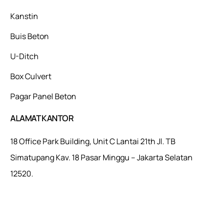
Kanstin
Buis Beton
U-Ditch
Box Culvert
Pagar Panel Beton
ALAMAT KANTOR
18 Office Park Building, Unit C Lantai 21th Jl. TB
Simatupang Kav. 18 Pasar Minggu – Jakarta Selatan
12520.
Mulaiweb.com