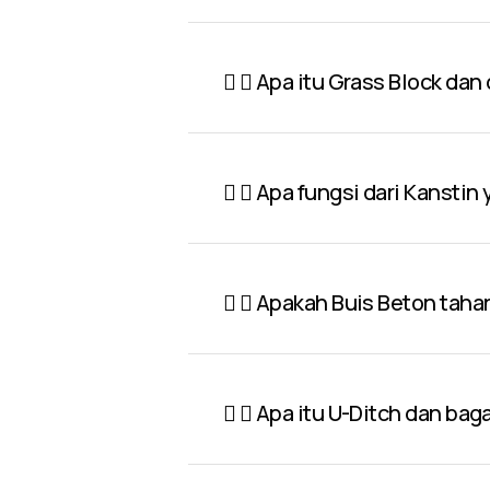
Apa itu Grass Block dan
Apa fungsi dari Kanstin
Apakah Buis Beton taha
Apa itu U-Ditch dan ba