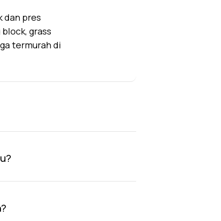
k dan pres
block, grass
rga termurah di
au?
n?