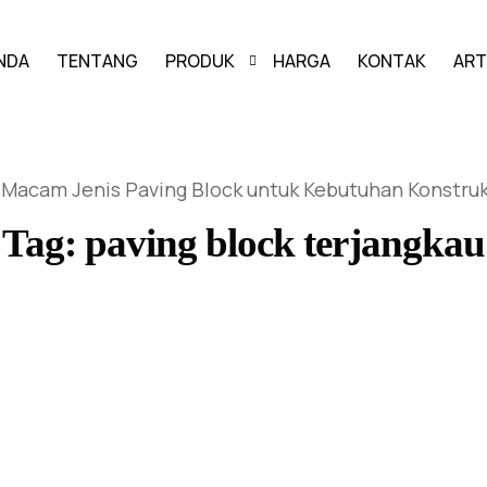
NDA
TENTANG
PRODUK
HARGA
KONTAK
ART
PAVING BLOCK
Macam Jenis Paving Block untuk Kebutuhan Konstruk
GRASS BLOCK
Tag:
paving block terjangkau
KANSTIN
BUIS BETON
U-DITCH
BOX CULVERT
PAGAR PANEL BETON