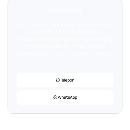
Kontak Kami
PT Cahaya Jaya Beton siap membantu Anda!
Jika Anda memiliki pertanyaan,
membutuhkan informasi lebih lanjut tentang
produk kami, atau ingin mendapatkan
penawaran, jangan ragu untuk menghubungi
kami.
Telepon
WhatsApp