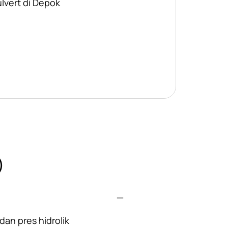
ulvert di Depok
)
an pres hidrolik