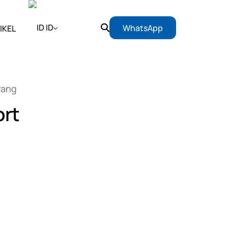
ID
WhatsApp
IKEL
EN
rang
ID
ort