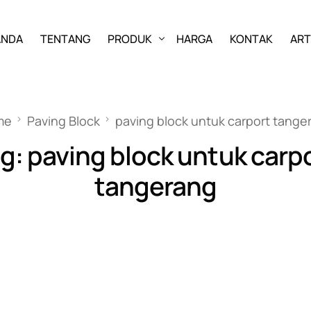
ANDA
TENTANG
PRODUK
HARGA
KONTAK
ART
PAVING BLOCK
me
Paving Block
paving block untuk carport tange
GRASS BLOCK
ag:
paving block untuk carp
KANSTIN
tangerang
BUIS BETON
U-DITCH
BOX CULVERT
PAGAR PANEL BETON