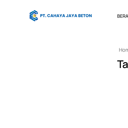
BER
Ho
T