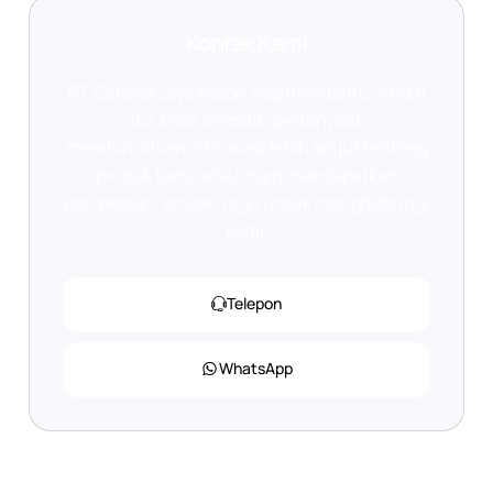
Kontak Kami
PT Cahaya Jaya Beton siap membantu Anda!
Jika Anda memiliki pertanyaan,
membutuhkan informasi lebih lanjut tentang
produk kami, atau ingin mendapatkan
penawaran, jangan ragu untuk menghubungi
kami.
Telepon
WhatsApp